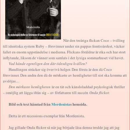
När den treåriga flickan Coco – tvilling
till identiska systern Ruby – försvinner under sin pappas femtioårsfest, väcker
fallet en enorm uppståndelse i medierna. Flickans föräldrar är rika och har stort
inflytande, liksom de vänner som samlats i det lyxiga sommarhuset vid havet.
Vad hände egentligen den där ödesdigra kvällen?
Handlingen sträcker sig över två helger. Den första är den då Coco
försvinner. Den andra den då de mörkaste av hemligheter till sist ska komma att
avslöjas…
Den mörkaste hemligheten
är en tät och känsloladdad psykologisk thriller
– omöjlig att lägga ifrån sig – av författaren till succén
Onda flickor.
Bild och text hämtad från
Mordenista
s hemsida.
Detta är ett recessions exemplar från Mordenista.
Jag gillade Onda flickor så när jag började läsa denna trodde jag att jag