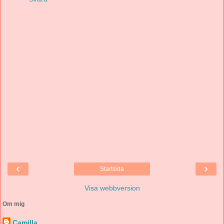
‹
›
Startsida
Visa webbversion
Om mig
Camilla