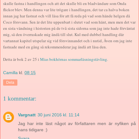
skulle fastna i handlingen och att det skulle bli en bladvändare som Onda
flickor blev. Men denna var lite trögare i handlingen, det tar ca halva boken
innan jag har fastnat och vill läsa för att få reda på vad som hände helgen då
Coco försvann. Sen är det lite uppenbart i slutet vad som hänt, men men det var
en sista vändning i historien på de två sista sidorna som jag inte hade förväntat
mig, så den överraskade mig ändå till slut. Kul med dubbel handling där
vartannat kapitel utspelar sig vid försvinnandet och i nutid, Även om jag inte
fastnade med en gång så rekommenderar jag ändå att läsa den.
Detta är bok 2 av 25 i
Mias bokhörnas sommarläsningstävling.
Camilla
kl.
08:15
Dela
1 kommentar:
Vargnatt
30 juni 2016 kl. 11:14
Jag har inte läst något av författaren men är nyfiken på
hans tidigare :)
Svara