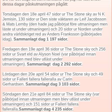
dessa dagar påskutmaningen pågått:
Torsdagen den 18e april 47 sidor ur The Stone sky av N K
Jemisin, 130 sidor ur Den siste väktaren av Leif Jacobsson
& Mats Lernby (den hade jag påbörjat före utmaningen men
läste ut under utmaningen) och 20 sidor ur Norden under
andra världskriget red av Anders Franksson (påbörjades
idag).
Sammanlagt dag 1 197 sidor.
Fredagen den 19e april 36 sidor ur The Stone sky och 256
sidor ur Svart eld av Alyson Noel (var påbörjad innan
utmaningen med blev utläst under
utmaningen).
Sammanlagt dag 2 292 sidor.
Lördagen den 20e april 54 sdior ur The Stone sky och 49
sidor ur Falleri fallera falleralla av Carin
Gerhardsen.
Sammanlagt dag 3 103 sidor.
Söndagen den 21e april 84 sidor ur The Stone sky (var
påbörjad innan utmaningen men blev utläst under
utmaningen) och 151 sidor ur Falleri fallera
falleralla.
Sammanlagt dag 4 235 sidor.